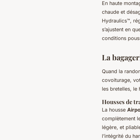
En haute montagn
chaude et désag
Hydraulics™, rég
s’ajustent en q
conditions pouss
La bagageri
Quand la randonn
covoiturage, vot
les bretelles, l
Housses de tr
La housse
Airp
complètement le
légère, et pliab
l’intégrité du ha