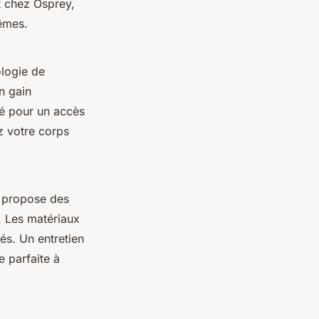
t chez Osprey,
rêmes.
ologie de
n gain
né pour un accès
ez votre corps
y propose des
. Les matériaux
és. Un entretien
e parfaite à