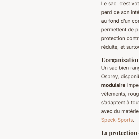
Le sac, c’est v
perd de son inté
au fond d’un com
permettent de pe
protection contr
réduite, et surt
L'organisatio
Un sac bien rang
Osprey, disponib
modulaire
impec
vêtements, rouge
s’adaptent à tou
avec du matériel
Speck-Sports
.
La protection 