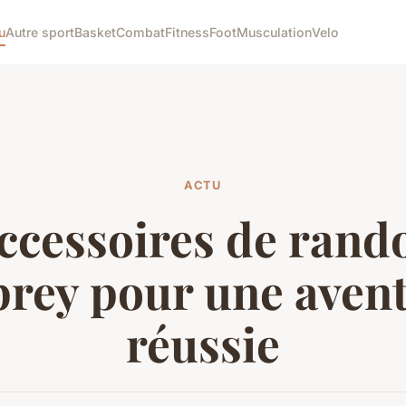
u
Autre sport
Basket
Combat
Fitness
Foot
Musculation
Velo
ACTU
ccessoires de ran
rey pour une aven
réussie