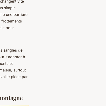
 changent vite
un simple
rme une barrière
s frottements
ale pour
es sangles de
ur s’adapter à
ments et
majeur, surtout
vaille pièce par
 montagne