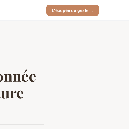
L'épopée du geste →
donnée
ture