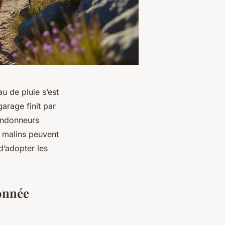
u de pluie s’est
arage finit par
randonneurs
s malins peuvent
d’adopter les
donnée