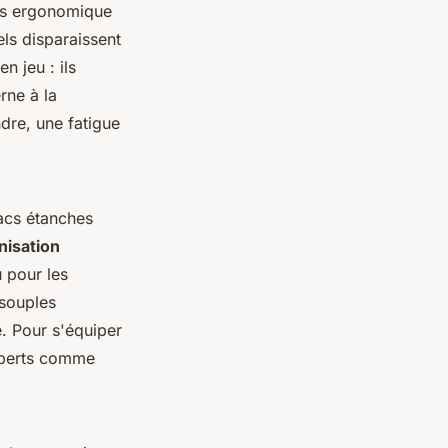
us ergonomique
els disparaissent
n jeu : ils
rne à la
ndre, une fatigue
sacs étanches
nisation
u pour les
 souples
é. Pour s'équiper
experts comme