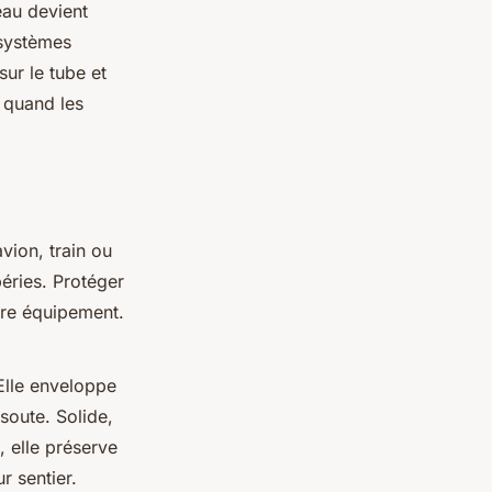
eau devient
 systèmes
sur le tube et
 quand les
vion, train ou
éries. Protéger
otre équipement.
Elle enveloppe
soute. Solide,
, elle préserve
r sentier.