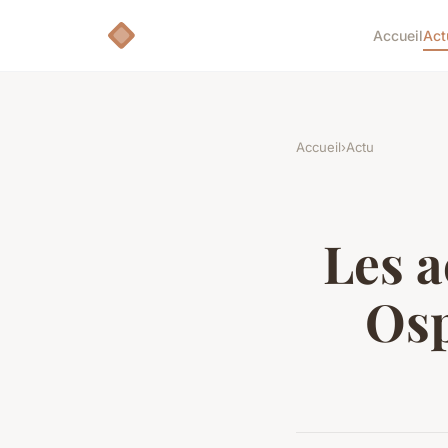
Accueil
Act
Accueil
›
Actu
Les a
Osp