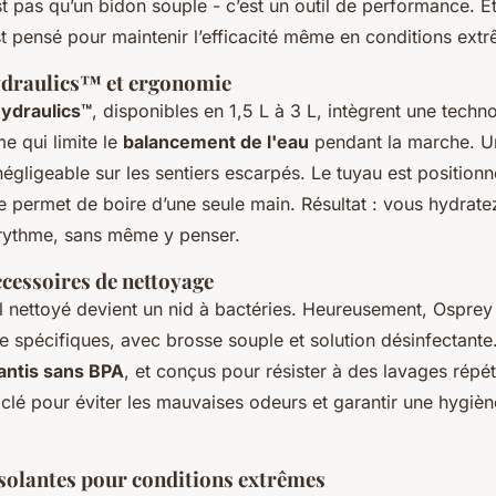
st pas qu’un bidon souple - c’est un outil de performance. E
t pensé pour maintenir l’efficacité même en conditions ext
ydraulics™ et ergonomie
ydraulics™
, disponibles en 1,5 L à 3 L, intègrent une techn
e qui limite le
balancement de l'eau
pendant la marche. U
négligeable sur les sentiers escarpés. Le tuyau est position
lve permet de boire d’une seule main. Résultat : vous hydrat
rythme, sans même y penser.
ccessoires de nettoyage
l nettoyé devient un nid à bactéries. Heureusement, Ospre
e spécifiques, avec brosse souple et solution désinfectante
antis sans BPA
, et conçus pour résister à des lavages répét
la clé pour éviter les mauvaises odeurs et garantir une hygièn
isolantes pour conditions extrêmes