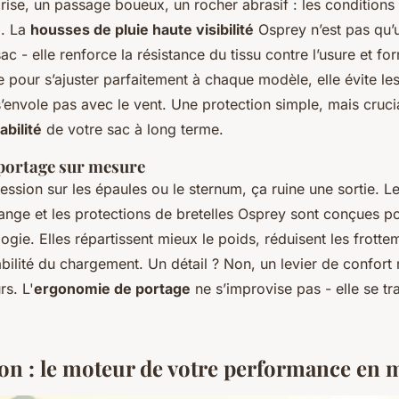
ise, un passage boueux, un rocher abrasif : les conditions
l. La
housses de pluie haute visibilité
Osprey n’est pas qu’
ac - elle renforce la résistance du tissu contre l’usure et fo
pour s’ajuster parfaitement à chaque modèle, elle évite le
s’envole pas avec le vent. Une protection simple, mais cruci
abilité
de votre sac à long terme.
 portage sur mesure
ession sur les épaules ou le sternum, ça ruine une sortie. L
ange et les protections de bretelles Osprey sont conçues po
ie. Elles répartissent mieux le poids, réduisent les frotte
abilité du chargement. Un détail ? Non, un levier de confort 
rs. L'
ergonomie de portage
ne s’improvise pas - elle se tra
ion : le moteur de votre performance en